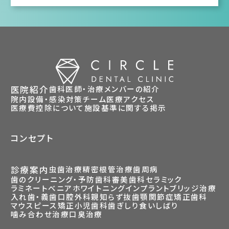
医院紹介
歯科医師・治療メンバーの紹介
院内設備・感染対策
チーム医療
アクセス
医療費控除について
施設基準に関する掲示
コンセプト
診療案内
虫歯治療
精密根管治療
歯周病
歯のクリーニング・予防歯科
審美歯科
セラミック
ラミネートべニア
ホワイトニング
インプラント
ブリッジ治療
入れ歯・義歯
口腔外科
親知らず抜歯
顎関節症
矯正歯科
マウスピース矯正
小児歯科
歯ぎしり食いしばり
噛み合わせ治療
口臭治療